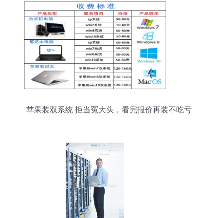
苹果装双系统 拒当冤大头，看完报价再装不吃亏